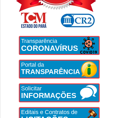
Transparência
CORONAVÍRUS
Portal da
TRANSPARÊNCIA
Solicitar
INFORMAÇÕES
Editais e Contratos de