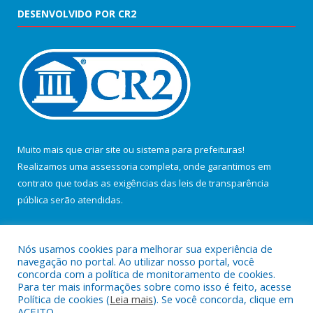
DESENVOLVIDO POR CR2
Muito mais que
criar site
ou
sistema para prefeituras
!
Realizamos uma
assessoria
completa, onde garantimos em
contrato que todas as exigências das
leis de transparência
pública
serão atendidas.
Conheça o
PNTP
e o
Radar da Transparência Pública
Nós usamos cookies para melhorar sua experiência de
navegação no portal. Ao utilizar nosso portal, você
concorda com a política de monitoramento de cookies.
Para ter mais informações sobre como isso é feito, acesse
Política de cookies (
Leia mais
). Se você concorda, clique em
Todos os direitos reservados a Câmara Municipal de Salvaterra.
ACEITO.