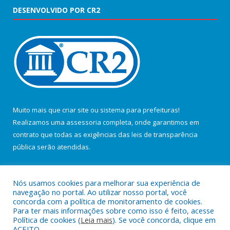
DESENVOLVIDO POR CR2
Muito mais que
criar site
ou
sistema para prefeituras
!
Realizamos uma
assessoria
completa, onde garantimos em
contrato que todas as exigências das
leis de transparência
pública
serão atendidas.
Conheça o
PNTP
e o
Radar da Transparência Pública
Nós usamos cookies para melhorar sua experiência de
navegação no portal. Ao utilizar nosso portal, você
concorda com a política de monitoramento de cookies.
Para ter mais informações sobre como isso é feito, acesse
Política de cookies (
Leia mais
). Se você concorda, clique em
Todos os direitos reservados a Câmara Municipal de Salvaterra.
ACEITO.