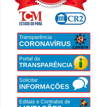
Transparência
CORONAVÍRUS
Portal da
TRANSPARÊNCIA
Solicitar
INFORMAÇÕES
Editais e Contratos de