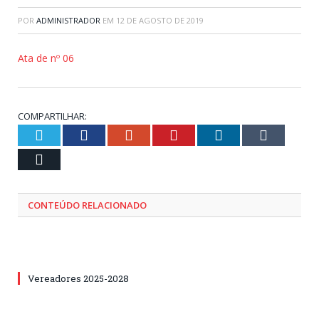
POR
ADMINISTRADOR
EM
12 DE AGOSTO DE 2019
Ata de nº 06
COMPARTILHAR:
Twitter
Facebook
Google+
Pinterest
LinkedIn
Tumblr
Email
CONTEÚDO RELACIONADO
Vereadores 2025-2028