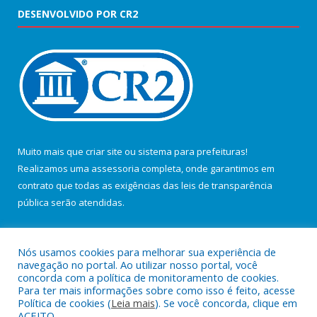
DESENVOLVIDO POR CR2
Muito mais que
criar site
ou
sistema para prefeituras
!
Realizamos uma
assessoria
completa, onde garantimos em
contrato que todas as exigências das
leis de transparência
pública
serão atendidas.
Conheça o
PNTP
e o
Radar da Transparência Pública
Nós usamos cookies para melhorar sua experiência de
navegação no portal. Ao utilizar nosso portal, você
concorda com a política de monitoramento de cookies.
Para ter mais informações sobre como isso é feito, acesse
Política de cookies (
Leia mais
). Se você concorda, clique em
Todos os direitos reservados a Câmara Municipal de Salvaterra.
ACEITO.