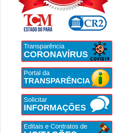
Transparência
CORONAVÍRUS
Portal da
TRANSPARÊNCIA
Solicitar
INFORMAÇÕES
Editais e Contratos de