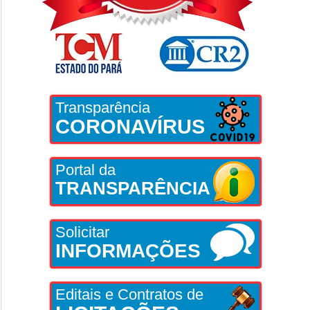
Transparência
CORONAVÍRUS
Portal da
TRANSPARÊNCIA
Solicitar
INFORMAÇÕES
Editais e Contratos de