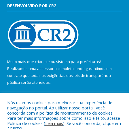
DESENVOLVIDO POR CR2
Muito mais que
criar site
ou
sistema para prefeituras
!
Realizamos uma
assessoria
completa, onde garantimos em
contrato que todas as exigências das
leis de transparência
pública
serão atendidas.
Conheça o
PNTP
e o
Radar da Transparência Pública
Nós usamos cookies para melhorar sua experiência de
navegação no portal. Ao utilizar nosso portal, você
concorda com a política de monitoramento de cookies.
Para ter mais informações sobre como isso é feito, acesse
Política de cookies (
Leia mais
). Se você concorda, clique em
Todos os direitos reservados a Câmara Municipal de Salvaterra.
ACEITO.