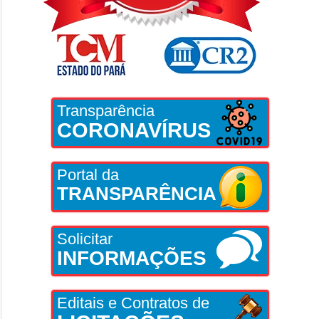
Transparência
CORONAVÍRUS
Portal da
TRANSPARÊNCIA
Solicitar
INFORMAÇÕES
Editais e Contratos de