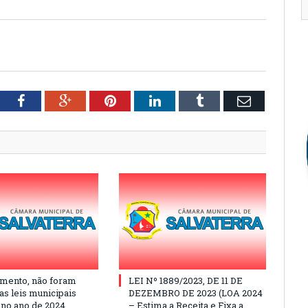
tter
Facebook
Google+
Pinterest
LinkedIn
Tumblr
Email
mento, não foram
LEI Nº 1889/2023, DE 11 DE
as leis municipais
DEZEMBRO DE 2023 (LOA 2024
 no ano de 2024
– Estima a Receita e Fixa a