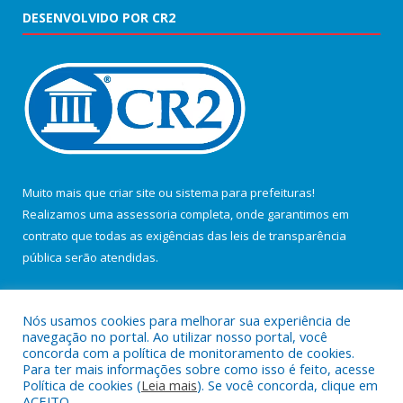
DESENVOLVIDO POR CR2
Muito mais que
criar site
ou
sistema para prefeituras
!
Realizamos uma
assessoria
completa, onde garantimos em
contrato que todas as exigências das
leis de transparência
pública
serão atendidas.
Conheça o
PNTP
e o
Radar da Transparência Pública
Nós usamos cookies para melhorar sua experiência de
navegação no portal. Ao utilizar nosso portal, você
concorda com a política de monitoramento de cookies.
Para ter mais informações sobre como isso é feito, acesse
Política de cookies (
Leia mais
). Se você concorda, clique em
Todos os direitos reservados a Câmara Municipal de Salvaterra.
ACEITO.