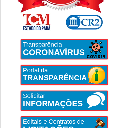
Transparência
CORONAVÍRUS
Portal da
TRANSPARÊNCIA
Solicitar
INFORMAÇÕES
Editais e Contratos de