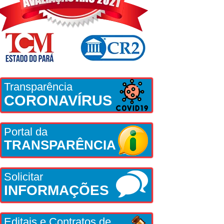
Transparência
CORONAVÍRUS
Portal da
TRANSPARÊNCIA
Solicitar
INFORMAÇÕES
Editais e Contratos de