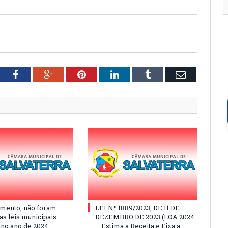
tter
Facebook
Google+
Pinterest
LinkedIn
Tumblr
Email
mento, não foram
LEI Nº 1889/2023, DE 11 DE
as leis municipais
DEZEMBRO DE 2023 (LOA 2024
 no ano de 2024
– Estima a Receita e Fixa a