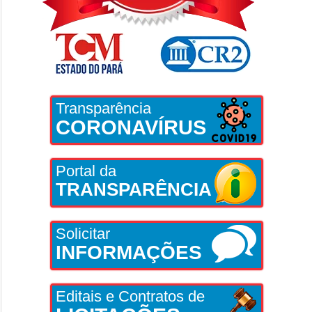
Transparência
CORONAVÍRUS
Portal da
TRANSPARÊNCIA
Solicitar
INFORMAÇÕES
Editais e Contratos de