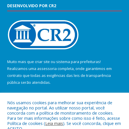
DESENVOLVIDO POR CR2
Muito mais que
criar site
ou
sistema para prefeituras
!
Realizamos uma
assessoria
completa, onde garantimos em
contrato que todas as exigências das
leis de transparência
pública
serão atendidas.
Conheça o
PNTP
e o
Radar da Transparência Pública
Nós usamos cookies para melhorar sua experiência de
navegação no portal. Ao utilizar nosso portal, você
concorda com a política de monitoramento de cookies.
Para ter mais informações sobre como isso é feito, acesse
Política de cookies (
Leia mais
). Se você concorda, clique em
Todos os direitos reservados a Câmara Municipal de Salvaterra.
ACEITO.