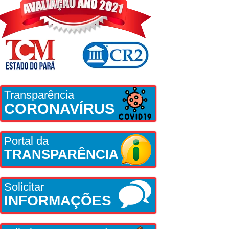
Transparência
CORONAVÍRUS
Portal da
TRANSPARÊNCIA
Solicitar
INFORMAÇÕES