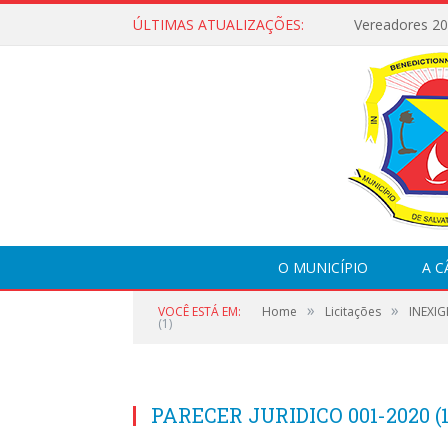
ÚLTIMAS ATUALIZAÇÕES:
Vereadores 2
O MUNICÍPIO
A 
»
»
VOCÊ ESTÁ EM:
Home
Licitações
INEXIG
(1)
PARECER JURIDICO 001-2020 (1