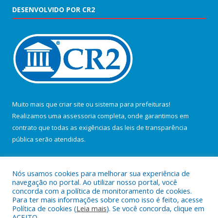
DESENVOLVIDO POR CR2
Muito mais que
criar site
ou
sistema para prefeituras
!
Realizamos uma
assessoria
completa, onde garantimos em
contrato que todas as exigências das
leis de transparência
pública
serão atendidas.
Conheça o
PNTP
e o
Radar da Transparência Pública
Nós usamos cookies para melhorar sua experiência de
navegação no portal. Ao utilizar nosso portal, você
concorda com a política de monitoramento de cookies.
Para ter mais informações sobre como isso é feito, acesse
Política de cookies (
Leia mais
). Se você concorda, clique em
Todos os direitos reservados a Câmara Municipal de Salvaterra.
ACEITO.