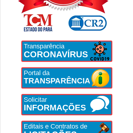
Transparência
CORONAVÍRUS
Portal da
TRANSPARÊNCIA
Solicitar
INFORMAÇÕES
Editais e Contratos de