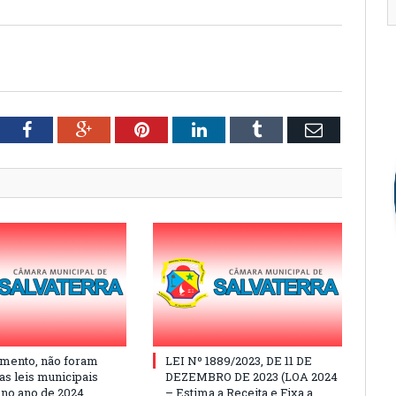
tter
Facebook
Google+
Pinterest
LinkedIn
Tumblr
Email
mento, não foram
LEI Nº 1889/2023, DE 11 DE
as leis municipais
DEZEMBRO DE 2023 (LOA 2024
 no ano de 2024
– Estima a Receita e Fixa a