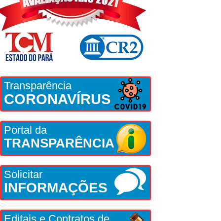
Transparência
CORONAVÍRUS
Portal da
TRANSPARÊNCIA
Solicitar
INFORMAÇÕES
Editais e Contratos de