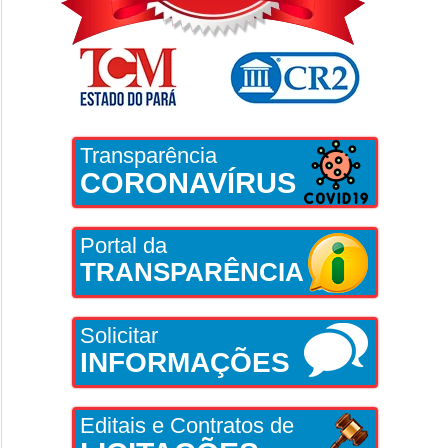
Transparência
CORONAVÍRUS
Portal da
TRANSPARÊNCIA
Solicitar
INFORMAÇÕES
Editais e Contratos de