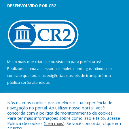
DESENVOLVIDO POR CR2
Muito mais que
criar site
ou
sistema para prefeituras
!
Realizamos uma
assessoria
completa, onde garantimos em
contrato que todas as exigências das
leis de transparência
pública
serão atendidas.
Conheça o
PNTP
e o
Radar da Transparência Pública
Nós usamos cookies para melhorar sua experiência de
navegação no portal. Ao utilizar nosso portal, você
concorda com a política de monitoramento de cookies.
Para ter mais informações sobre como isso é feito, acesse
Política de cookies (
Leia mais
). Se você concorda, clique em
Todos os direitos reservados a Câmara Municipal de Salvaterra.
ACEITO.