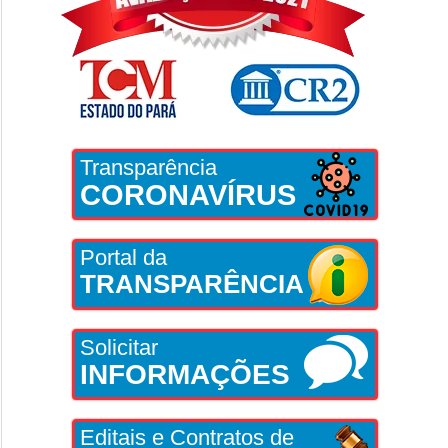
Transparência
CORONAVÍRUS
Portal da
TRANSPARÊNCIA
Solicitar
INFORMAÇÕES
Editais e Contratos de