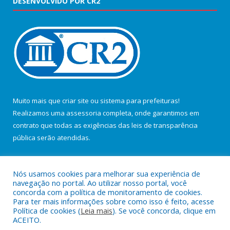
DESENVOLVIDO POR CR2
Muito mais que
criar site
ou
sistema para prefeituras
!
Realizamos uma
assessoria
completa, onde garantimos em
contrato que todas as exigências das
leis de transparência
pública
serão atendidas.
Conheça o
PNTP
e o
Radar da Transparência Pública
Nós usamos cookies para melhorar sua experiência de
navegação no portal. Ao utilizar nosso portal, você
concorda com a política de monitoramento de cookies.
Para ter mais informações sobre como isso é feito, acesse
Política de cookies (
Leia mais
). Se você concorda, clique em
Todos os direitos reservados a Câmara Municipal de Salvaterra.
ACEITO.