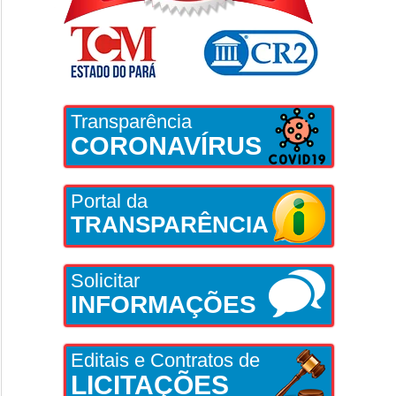
Transparência
CORONAVÍRUS
Portal da
TRANSPARÊNCIA
Solicitar
INFORMAÇÕES
Editais e Contratos de
LICITAÇÕES