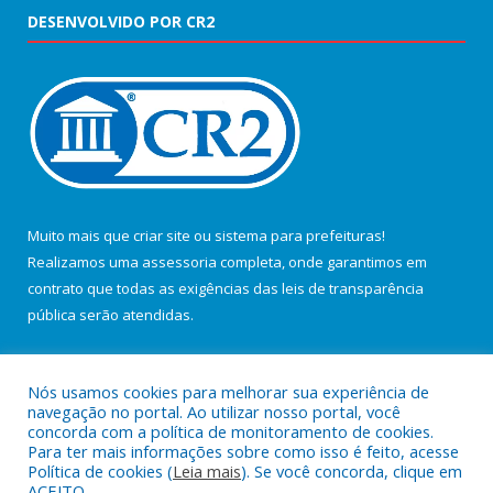
DESENVOLVIDO POR CR2
Muito mais que
criar site
ou
sistema para prefeituras
!
Realizamos uma
assessoria
completa, onde garantimos em
contrato que todas as exigências das
leis de transparência
pública
serão atendidas.
Conheça o
PNTP
e o
Radar da Transparência Pública
Nós usamos cookies para melhorar sua experiência de
navegação no portal. Ao utilizar nosso portal, você
concorda com a política de monitoramento de cookies.
Para ter mais informações sobre como isso é feito, acesse
Política de cookies (
Leia mais
). Se você concorda, clique em
Todos os direitos reservados a Câmara Municipal de Salvaterra.
ACEITO.