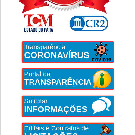
Transparência
CORONAVÍRUS
Portal da
TRANSPARÊNCIA
Solicitar
INFORMAÇÕES
Editais e Contratos de