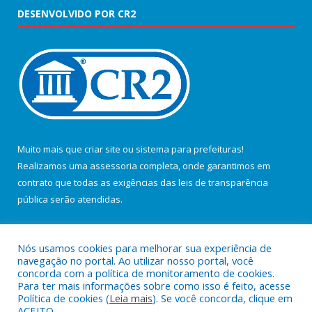
DESENVOLVIDO POR CR2
Muito mais que
criar site
ou
sistema para prefeituras
!
Realizamos uma
assessoria
completa, onde garantimos em
contrato que todas as exigências das
leis de transparência
pública
serão atendidas.
Conheça o
PNTP
e o
Radar da Transparência Pública
Nós usamos cookies para melhorar sua experiência de
navegação no portal. Ao utilizar nosso portal, você
concorda com a política de monitoramento de cookies.
Para ter mais informações sobre como isso é feito, acesse
Política de cookies (
Leia mais
). Se você concorda, clique em
Todos os direitos reservados a Câmara Municipal de Salvaterra.
ACEITO.