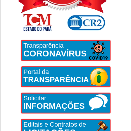
Transparência
CORONAVÍRUS
Portal da
TRANSPARÊNCIA
Solicitar
INFORMAÇÕES
Editais e Contratos de