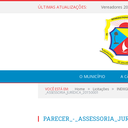
ÚLTIMAS ATUALIZAÇÕES:
Vereadores 2
O MUNICÍPIO
A 
»
»
VOCÊ ESTÁ EM:
Home
Licitações
INEXIG
_ASSESSORIA_JURÍDICA_20150001
PARECER_-_ASSESSORIA_JURÍ