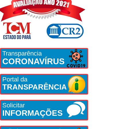
Transparência
CORONAVÍRUS
Portal da
TRANSPARÊNCIA
Solicitar
INFORMAÇÕES