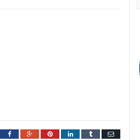
tter
Facebook
Google+
Pinterest
LinkedIn
Tumblr
Email