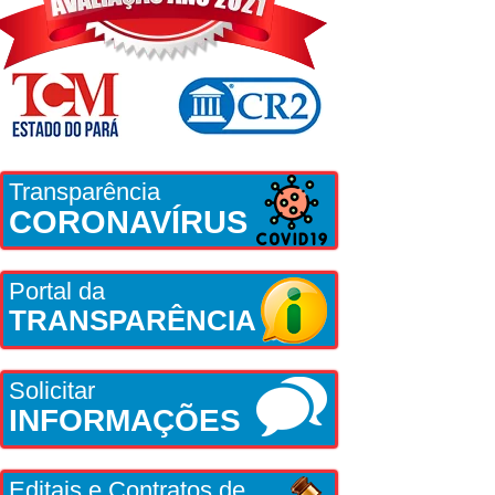
Transparência
CORONAVÍRUS
Portal da
TRANSPARÊNCIA
Solicitar
INFORMAÇÕES
Editais e Contratos de