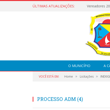
ÚLTIMAS ATUALIZAÇÕES:
Vereadores 2
O MUNICÍPIO
A 
»
»
VOCÊ ESTÁ EM:
Home
Licitações
INEXIG
PROCESSO ADM (4)