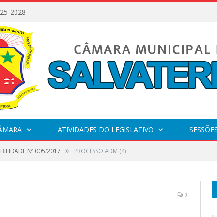
025-2028
CÂMARA
ATIVIDADES DO LEGISLATIVO
SESSÕE
»
IBILIDADE Nº 005/2017
PROCESSO ADM (4)
0