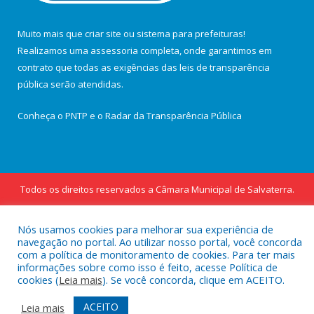
Muito mais que
criar site
ou
sistema para prefeituras
!
Realizamos uma
assessoria
completa, onde garantimos em
contrato que todas as exigências das
leis de transparência
pública
serão atendidas.
Conheça o
PNTP
e o
Radar da Transparência Pública
Todos os direitos reservados a Câmara Municipal de Salvaterra.
Mapa do Site
Acessar Área Administrativa
Nós usamos cookies para melhorar sua experiência de
Acessar Webmail
navegação no portal. Ao utilizar nosso portal, você concorda
com a política de monitoramento de cookies. Para ter mais
informações sobre como isso é feito, acesse Política de
cookies (
Leia mais
). Se você concorda, clique em ACEITO.
ACEITO
Leia mais