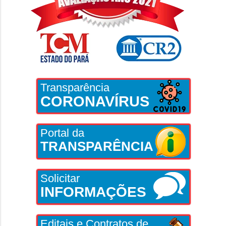
Transparência
CORONAVÍRUS
Portal da
TRANSPARÊNCIA
Solicitar
INFORMAÇÕES
Editais e Contratos de