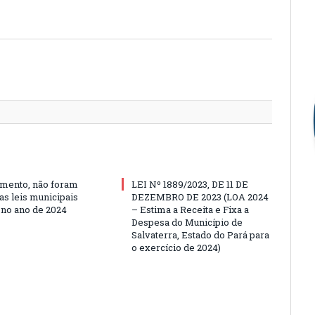
Twitter
Facebo
Google
Pintere
Linked
Tumbl
Email
mento, não foram
LEI Nº 1889/2023, DE 11 DE
as leis municipais
DEZEMBRO DE 2023 (LOA 2024
 no ano de 2024
– Estima a Receita e Fixa a
Despesa do Município de
Salvaterra, Estado do Pará para
o exercício de 2024)