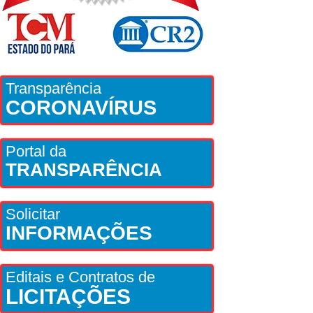
Transparência
CORONAVÍRUS
Portal da
TRANSPARÊNCIA
Solicitar
INFORMAÇÕES
Editais e Contratos de
LICITAÇÕES