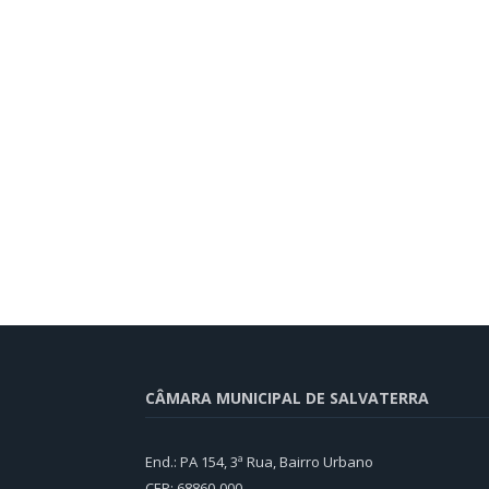
CÂMARA MUNICIPAL DE SALVATERRA
End.: PA 154, 3ª Rua, Bairro Urbano
CEP: 68860‑000