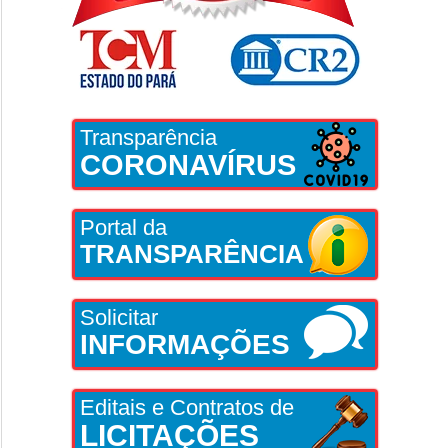
Transparência
CORONAVÍRUS
Portal da
TRANSPARÊNCIA
Solicitar
INFORMAÇÕES
Editais e Contratos de
LICITAÇÕES