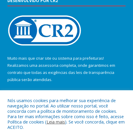
DESENVOLVIDO POR CR2
Muito mais que
criar site
ou
sistema para prefeituras
!
Realizamos uma
assessoria
completa, onde garantimos em
contrato que todas as exigências das
leis de transparência
pública
serão atendidas.
Conheça o
PNTP
e o
Radar da Transparência Pública
Nós usamos cookies para melhorar sua experiência de
navegação no portal. Ao utilizar nosso portal, você
concorda com a política de monitoramento de cookies.
Para ter mais informações sobre como isso é feito, acesse
Política de cookies (
Leia mais
). Se você concorda, clique em
Todos os direitos reservados a Câmara Municipal de Salvaterra.
ACEITO.