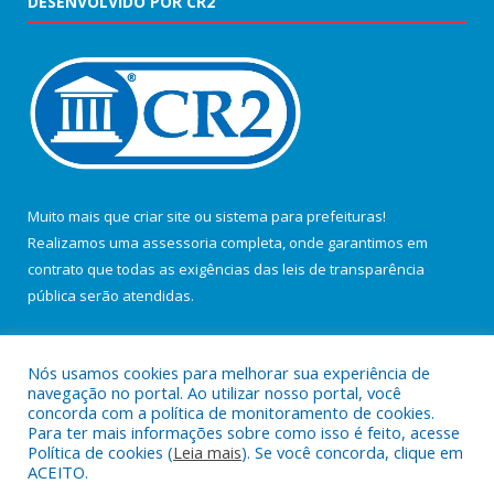
DESENVOLVIDO POR CR2
Muito mais que
criar site
ou
sistema para prefeituras
!
Realizamos uma
assessoria
completa, onde garantimos em
contrato que todas as exigências das
leis de transparência
pública
serão atendidas.
Conheça o
PNTP
e o
Radar da Transparência Pública
Nós usamos cookies para melhorar sua experiência de
navegação no portal. Ao utilizar nosso portal, você
concorda com a política de monitoramento de cookies.
Para ter mais informações sobre como isso é feito, acesse
Política de cookies (
Leia mais
). Se você concorda, clique em
Todos os direitos reservados a Câmara Municipal de Salvaterra.
ACEITO.