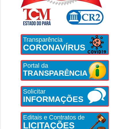
Transparência
CORONAVÍRUS
Portal da
TRANSPARÊNCIA
Solicitar
INFORMAÇÕES
Editais e Contratos de
LICITAÇÕES