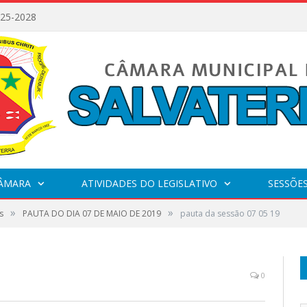
025-2028
CÂMARA
ATIVIDADES DO LEGISLATIVO
SESSÕE
»
»
s
PAUTA DO DIA 07 DE MAIO DE 2019
pauta da sessão 07 05 19
0