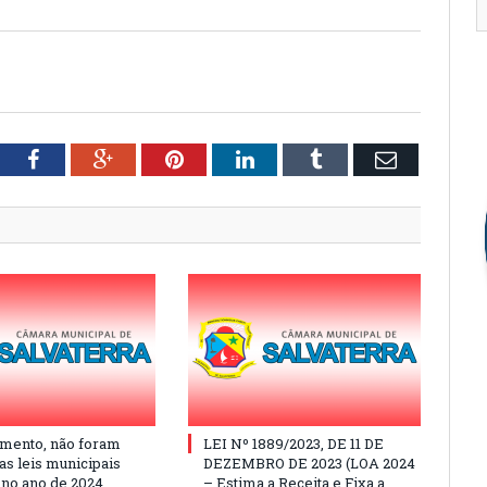
tter
Facebook
Google+
Pinterest
LinkedIn
Tumblr
Email
mento, não foram
LEI Nº 1889/2023, DE 11 DE
as leis municipais
DEZEMBRO DE 2023 (LOA 2024
 no ano de 2024
– Estima a Receita e Fixa a