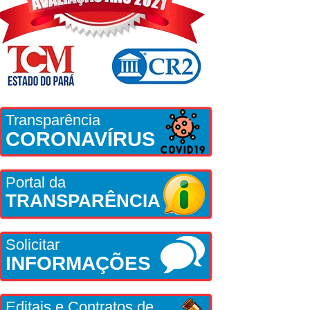
Transparência
CORONAVÍRUS
Portal da
TRANSPARÊNCIA
Solicitar
INFORMAÇÕES
Editais e Contratos de