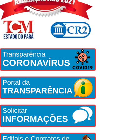
Transparência
CORONAVÍRUS
Portal da
TRANSPARÊNCIA
Solicitar
INFORMAÇÕES
Editais e Contratos de