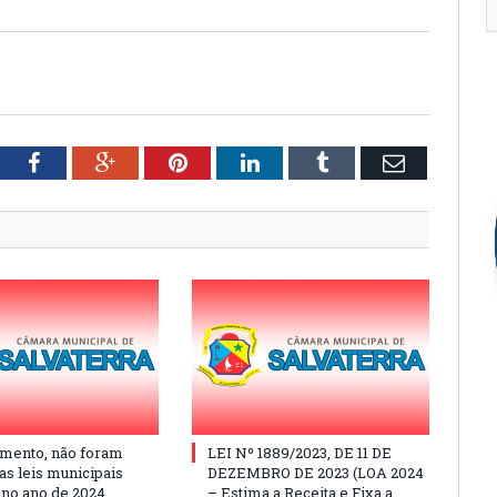
tter
Facebook
Google+
Pinterest
LinkedIn
Tumblr
Email
mento, não foram
LEI Nº 1889/2023, DE 11 DE
as leis municipais
DEZEMBRO DE 2023 (LOA 2024
 no ano de 2024
– Estima a Receita e Fixa a