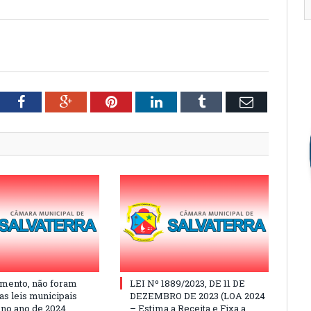
tter
Facebook
Google+
Pinterest
LinkedIn
Tumblr
Email
mento, não foram
LEI Nº 1889/2023, DE 11 DE
as leis municipais
DEZEMBRO DE 2023 (LOA 2024
 no ano de 2024
– Estima a Receita e Fixa a