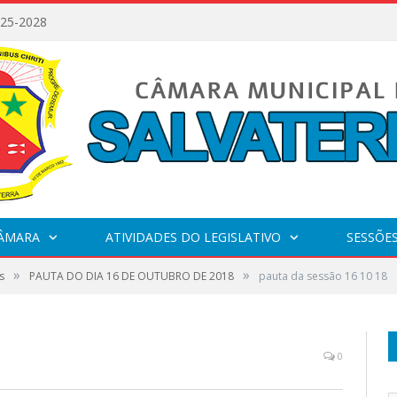
025-2028
CÂMARA
ATIVIDADES DO LEGISLATIVO
SESSÕE
»
»
s
PAUTA DO DIA 16 DE OUTUBRO DE 2018
pauta da sessão 16 10 18
0