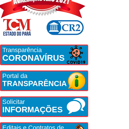
Transparência
CORONAVÍRUS
Portal da
TRANSPARÊNCIA
Solicitar
INFORMAÇÕES
Editais e Contratos de