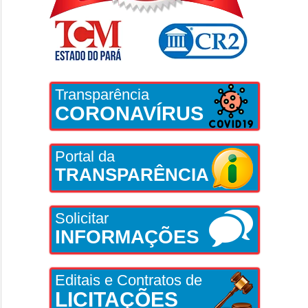
Transparência
CORONAVÍRUS
Portal da
TRANSPARÊNCIA
Solicitar
INFORMAÇÕES
Editais e Contratos de
LICITAÇÕES