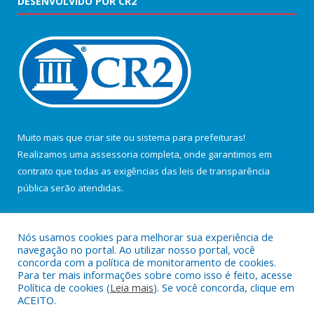
DESENVOLVIDO POR CR2
Muito mais que
criar site
ou
sistema para prefeituras
!
Realizamos uma
assessoria
completa, onde garantimos em
contrato que todas as exigências das
leis de transparência
pública
serão atendidas.
Conheça o
PNTP
e o
Radar da Transparência Pública
Nós usamos cookies para melhorar sua experiência de
navegação no portal. Ao utilizar nosso portal, você
concorda com a política de monitoramento de cookies.
Para ter mais informações sobre como isso é feito, acesse
Política de cookies (
Leia mais
). Se você concorda, clique em
Todos os direitos reservados a Câmara Municipal de Salvaterra.
ACEITO.