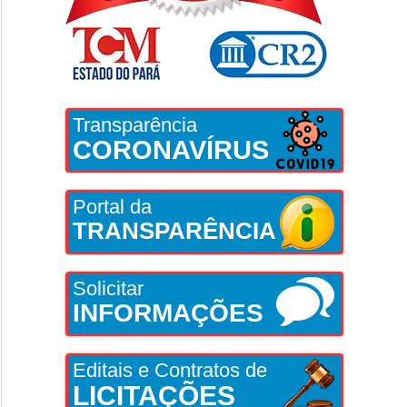
Transparência
CORONAVÍRUS
Portal da
TRANSPARÊNCIA
Solicitar
INFORMAÇÕES
Editais e Contratos de
LICITAÇÕES