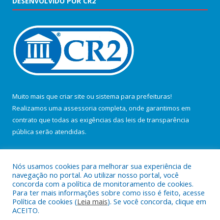
DESENVOLVIDO POR CR2
Muito mais que
criar site
ou
sistema para prefeituras
!
Realizamos uma
assessoria
completa, onde garantimos em
contrato que todas as exigências das
leis de transparência
pública
serão atendidas.
Conheça o
PNTP
e o
Radar da Transparência Pública
Nós usamos cookies para melhorar sua experiência de
navegação no portal. Ao utilizar nosso portal, você
concorda com a política de monitoramento de cookies.
Para ter mais informações sobre como isso é feito, acesse
Política de cookies (
Leia mais
). Se você concorda, clique em
Todos os direitos reservados a Câmara Municipal de Salvaterra.
ACEITO.