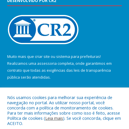
DESENVOLVIDO POR CR2
Muito mais que
criar site
ou
sistema para prefeituras
!
Realizamos uma
assessoria
completa, onde garantimos em
contrato que todas as exigências das
leis de transparência
pública
serão atendidas.
Conheça o
PNTP
e o
Radar da Transparência Pública
Nós usamos cookies para melhorar sua experiência de
navegação no portal. Ao utilizar nosso portal, você
concorda com a política de monitoramento de cookies.
Para ter mais informações sobre como isso é feito, acesse
Política de cookies (
Leia mais
). Se você concorda, clique em
Todos os direitos reservados a Câmara Municipal de Salvaterra.
ACEITO.