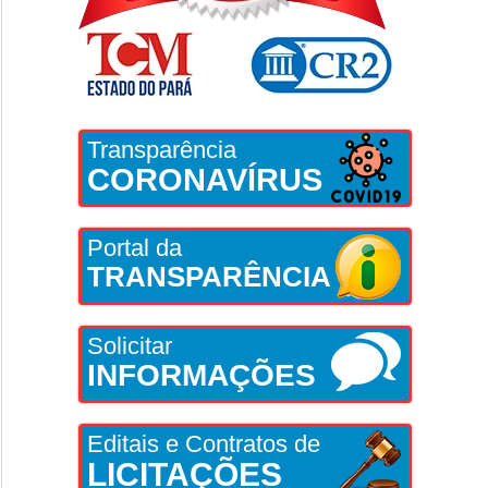
Transparência
CORONAVÍRUS
Portal da
TRANSPARÊNCIA
Solicitar
INFORMAÇÕES
Editais e Contratos de
LICITAÇÕES