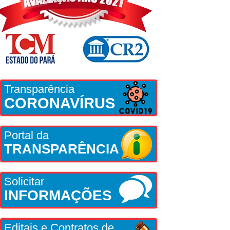
Transparência
CORONAVÍRUS
Portal da
TRANSPARÊNCIA
Solicitar
INFORMAÇÕES
Editais e Contratos de