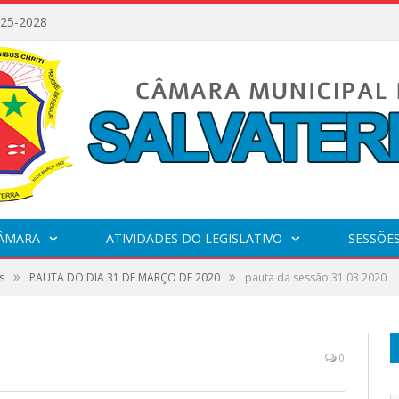
025-2028
CÂMARA
ATIVIDADES DO LEGISLATIVO
SESSÕE
»
»
s
PAUTA DO DIA 31 DE MARÇO DE 2020
pauta da sessão 31 03 2020
0