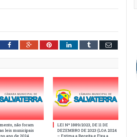
tter
Facebook
Google+
Pinterest
LinkedIn
Tumblr
Email
mento, não foram
LEI Nº 1889/2023, DE 11 DE
as leis municipais
DEZEMBRO DE 2023 (LOA 2024
 no ano de 2024
– Estima a Receita e Fixa a