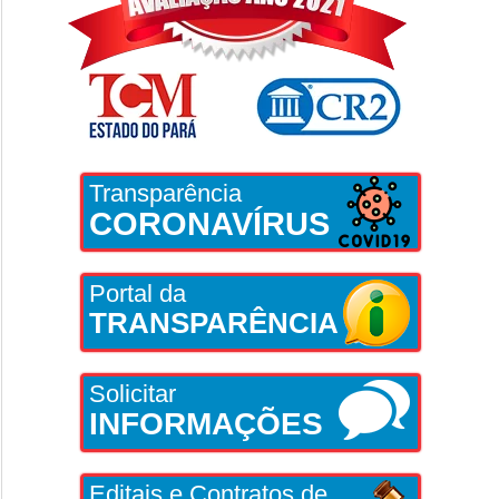
Transparência
CORONAVÍRUS
Portal da
TRANSPARÊNCIA
Solicitar
INFORMAÇÕES
Editais e Contratos de