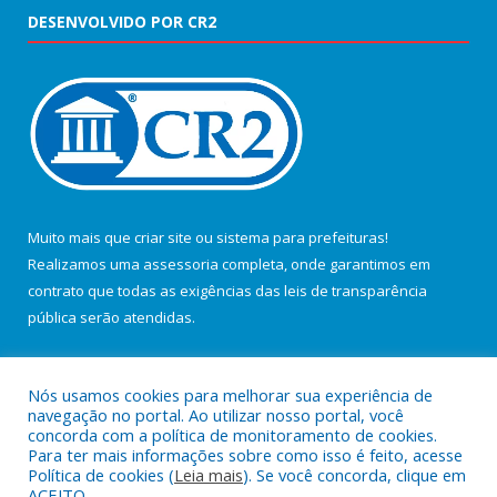
DESENVOLVIDO POR CR2
Muito mais que
criar site
ou
sistema para prefeituras
!
Realizamos uma
assessoria
completa, onde garantimos em
contrato que todas as exigências das
leis de transparência
pública
serão atendidas.
Conheça o
PNTP
e o
Radar da Transparência Pública
Nós usamos cookies para melhorar sua experiência de
navegação no portal. Ao utilizar nosso portal, você
concorda com a política de monitoramento de cookies.
Para ter mais informações sobre como isso é feito, acesse
Política de cookies (
Leia mais
). Se você concorda, clique em
Todos os direitos reservados a Câmara Municipal de Salvaterra.
ACEITO.