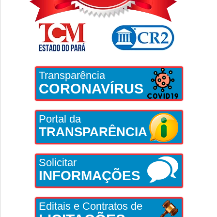
Transparência
CORONAVÍRUS
Portal da
TRANSPARÊNCIA
Solicitar
INFORMAÇÕES
Editais e Contratos de