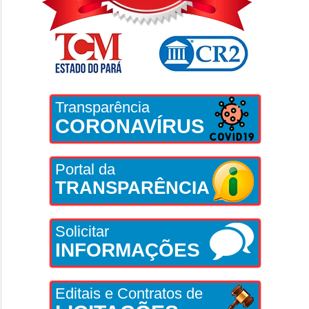
Transparência
CORONAVÍRUS
Portal da
TRANSPARÊNCIA
Solicitar
INFORMAÇÕES
Editais e Contratos de