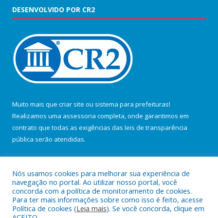
DESENVOLVIDO POR CR2
Muito mais que
criar site
ou
sistema para prefeituras
!
Realizamos uma
assessoria
completa, onde garantimos em
contrato que todas as exigências das
leis de transparência
pública
serão atendidas.
Conheça o
PNTP
e o
Radar da Transparência Pública
Nós usamos cookies para melhorar sua experiência de
navegação no portal. Ao utilizar nosso portal, você
concorda com a política de monitoramento de cookies.
Para ter mais informações sobre como isso é feito, acesse
Política de cookies (
Leia mais
). Se você concorda, clique em
Todos os direitos reservados a Câmara Municipal de Salvaterra.
ACEITO.