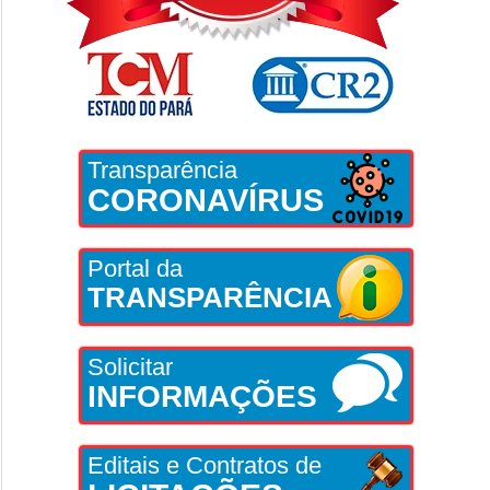
Transparência
CORONAVÍRUS
Portal da
TRANSPARÊNCIA
Solicitar
INFORMAÇÕES
Editais e Contratos de