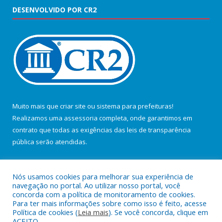
DESENVOLVIDO POR CR2
Muito mais que
criar site
ou
sistema para prefeituras
!
Realizamos uma
assessoria
completa, onde garantimos em
contrato que todas as exigências das
leis de transparência
pública
serão atendidas.
Conheça o
PNTP
e o
Radar da Transparência Pública
Nós usamos cookies para melhorar sua experiência de
navegação no portal. Ao utilizar nosso portal, você
concorda com a política de monitoramento de cookies.
Para ter mais informações sobre como isso é feito, acesse
Política de cookies (
Leia mais
). Se você concorda, clique em
Todos os direitos reservados a Câmara Municipal de Salvaterra.
ACEITO.