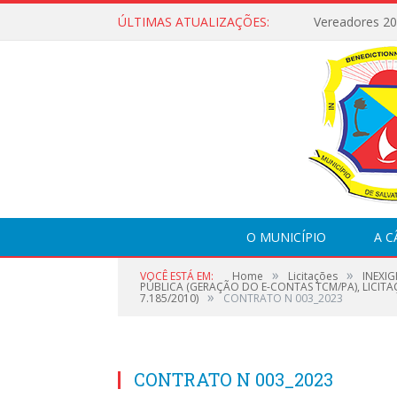
ÚLTIMAS ATUALIZAÇÕES:
Vereadores 2
O MUNICÍPIO
A 
»
»
VOCÊ ESTÁ EM:
Home
Licitações
INEXIG
PÚBLICA (GERAÇÃO DO E-CONTAS TCM/PA), LICITA
»
7.185/2010)
CONTRATO N 003_2023
CONTRATO N 003_2023