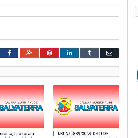
tter
Facebook
Google+
Pinterest
LinkedIn
Tumblr
Email
mento, não foram
LEI Nº 1889/2023, DE 11 DE