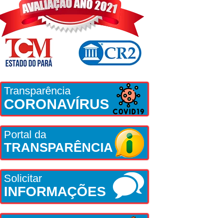
Transparência
CORONAVÍRUS
Portal da
TRANSPARÊNCIA
Solicitar
INFORMAÇÕES