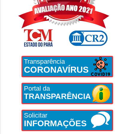
Transparência
CORONAVÍRUS
Portal da
TRANSPARÊNCIA
Solicitar
INFORMAÇÕES