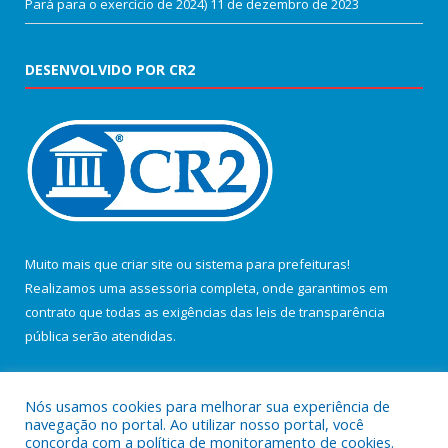
Pará para o exercício de 2024)
11 de dezembro de 2023
DESENVOLVIDO POR CR2
Muito mais que
criar site
ou
sistema para prefeituras
!
Realizamos uma
assessoria
completa, onde garantimos em
contrato que todas as exigências das
leis de transparência
pública
serão atendidas.
Conheça o
PNTP
e o
Radar da Transparência Pública
Nós usamos cookies para melhorar sua experiência de
navegação no portal. Ao utilizar nosso portal, você
concorda com a política de monitoramento de cookies.