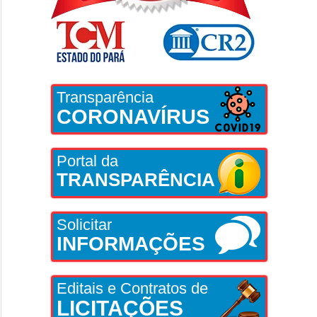
Transparência
CORONAVÍRUS
Portal da
TRANSPARÊNCIA
Solicitar
INFORMAÇÕES
Editais e Contratos de
LICITAÇÕES