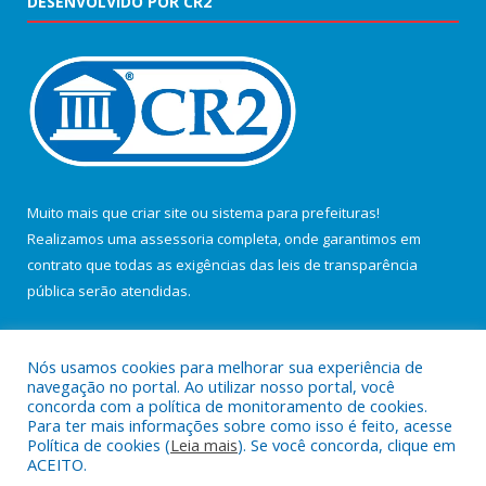
DESENVOLVIDO POR CR2
Muito mais que
criar site
ou
sistema para prefeituras
!
Realizamos uma
assessoria
completa, onde garantimos em
contrato que todas as exigências das
leis de transparência
pública
serão atendidas.
Conheça o
PNTP
e o
Radar da Transparência Pública
Nós usamos cookies para melhorar sua experiência de
navegação no portal. Ao utilizar nosso portal, você
concorda com a política de monitoramento de cookies.
Para ter mais informações sobre como isso é feito, acesse
Política de cookies (
Leia mais
). Se você concorda, clique em
Todos os direitos reservados a Câmara Municipal de Salvaterra.
ACEITO.