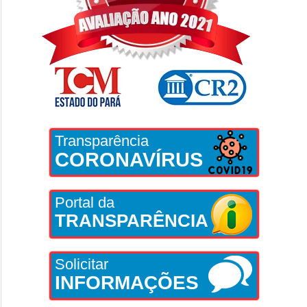
Transparência
CORONAVÍRUS
Portal da
TRANSPARÊNCIA
Solicitar
INFORMAÇÕES