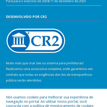
Pará para o exercício de 2024)
11 de dezembro de 2023
DESENVOLVIDO POR CR2
Muito mais que
criar site
ou
sistema para prefeituras
!
Realizamos uma
assessoria
completa, onde garantimos em
contrato que todas as exigências das
leis de transparência
pública
serão atendidas.
Conheça o
PNTP
e o
Radar da Transparência Pública
Nós usamos cookies para melhorar sua experiência de
navegação no portal. Ao utilizar nosso portal, você
concorda com a política de monitoramento de cookies.